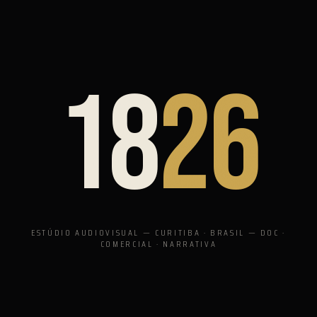
18
26
ESTÚDIO AUDIOVISUAL — CURITIBA · BRASIL — DOC ·
COMERCIAL · NARRATIVA